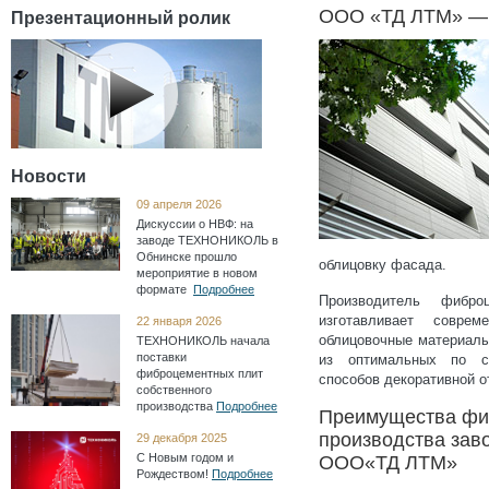
ООО «ТД ЛТМ» — 
Презентационный ролик
Новости
09 апреля 2026
Дискуссии о НВФ: на
заводе ТЕХНОНИКОЛЬ в
Обнинске прошло
облицовку фасада.
мероприятие в новом
формате
Подробнее
Производитель фиб
изготавливает совре
22 января 2026
облицовочные материалы
ТЕХНОНИКОЛЬ начала
поставки
из оптимальных по ст
фиброцементных плит
способов декоративной 
собственного
производства
Подробнее
Преимущества фи
производства зав
29 декабря 2025
С Новым годом и
OOO«ТД ЛТМ»
Рождеством!
Подробнее