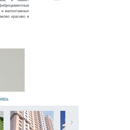
фиброцементные
к и малоэтажных
аково красиво и
здесь