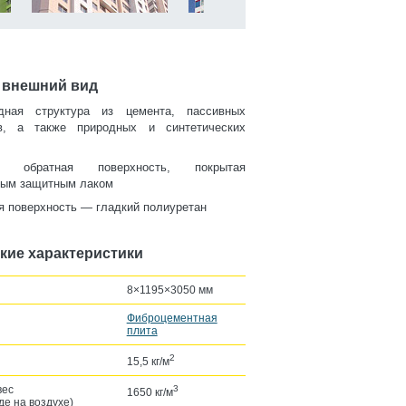
 внешний вид
дная структура из цемента, пассивных
в, а также природных и синтетических
ая обратная поверхность, покрытая
вым защитным лаком
 поверхность — гладкий полиуретан
кие характеристики
8×1195×3050 мм
Фиброцементная
плита
2
15,5 кг/м
вес
3
1650 кг/м
де на воздухе)