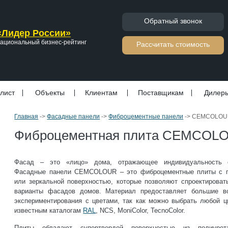
Обратный звонок
«Лидер России»
ациональный бизнес-рейтинг
Расcчитать стоимость
лист
Объекты
Клиентам
Поставщикам
Дилер
Главная
->
Фасадные панели
->
Фиброцементные панели
->
CEMCOLOU
Фиброцементная плита CEMCOL
Фасад – это «лицо» дома, отражающее индивидуальность е
Фасадные панели CEMCOLOUR – это фиброцементные плиты с г
или зеркальной поверхностью, которые позволяют спроектироват
варианты фасадов домов. Материал предоставляет большие в
экспериментирования с цветами, так как можно выбрать любой ц
известным каталогам
RAL
, NCS, MoniColor, TecnoColor.
Плиты обладают супертвердой поверхностью из полиуре