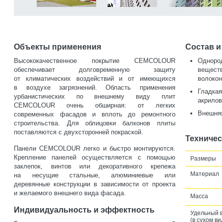
Объекты применения
Состав и
Высококачественное покрытие CEMCOLOUR
Одноро
обеспечивает долговременную защиту
вещест
от климатических воздействий и от имеющихся
волокон
в воздухе загрязнений. Область применения
Гладк
урбанистических по внешнему виду плит
акрило
CEMCOLOUR очень обширная: от легких
Внешняя
современных фасадов и вплоть до ремонтного
строительства. Для облицовки балконов плиты
поставляются с двухсторонней покраской.
Техничес
Панели CEMCOLOUR легко и быстро монтируются.
Крепление панелей осуществляется с помощью
Размеры
заклепок, винтов или декоративного крепежа
Материал
на несущие стальные, алюминиевые или
деревянные конструкции в зависимости от проекта
и желаемого внешнего вида фасада.
Масса
Индивидуальность и эффектность
Удельный 
(в сухом ви