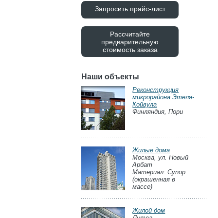
Запросить прайс-лист
Рассчитайте
предварительную
стоимость заказа
Наши объекты
Реконструкция
микрорайона Этеля-
Койвула
Финляндия, Пори
Жилые дома
Москва, ул. Новый
Арбат
Материал: Cynop
(окрашенная в
массе)
Жилой дом
Литва