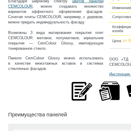
Благодаря широкому спектру
цветов панелей
CEMCOLOUR
, можно создавать множество
Изменение
вариантов эффектного оформления фасадов.
Сочетая плиты CEMCOLOUR; например, с деревом,
Сопротивл
можно придать индивидуальность фасаду.
Коэффицие
изгибе
Возможны 3 вида матирования покрытия плит
CEMCOLOUR: матовое, полуматовое, зеркальное
от 8
Цена:
покрытие — CemColour Glossy, имитирующее
тонированное стекло.
Панели CemColour Glossy можно использовать
ООО «ТД Л
в качестве межэтажных вставок в системах
CEMCOLOU
стеклянных фасадов.
Инструкция
Преимущества панелей