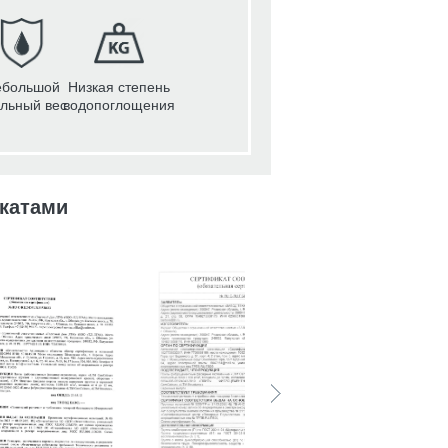
ебольшой
Низкая степень
льный вес
водопоглощения
катами