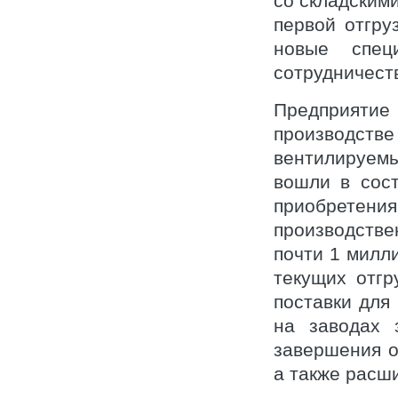
со складским
первой отгру
новые спец
сотрудничест
Предприят
производст
вентилируемы
вошли в сос
приобретен
производств
почти 1 милл
текущих отгр
поставки для
на заводах 
завершения о
а также расш