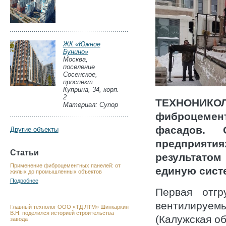
ЖК «Южное
Бунино»
Москва,
поселение
Сосенское,
проспект
Куприна, 34, корп.
2
ТЕХНОНИК
Материал: Cynop
фиброцемен
фасадов.
Другие объекты
предприятия
Статьи
результатом
Применение фиброцементных панелей: от
единую сист
жилых до промышленных объектов
Подробнее
Первая отгр
вентилируем
Главный технолог ООО «ТД ЛТМ» Шинкаркин
В.Н. поделился историей строительства
(Калужская об
завода