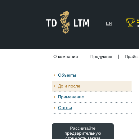
EN
н
О компании
Продукция
Прайс-
Объекты
До и после
Применение
Статьи
Рассчитайте
предварительную
стоимость заказа