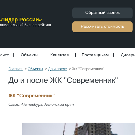
Обратный звонок
«Лидер России»
ациональный бизнес-рейтинг
Расcчитать стоимость
лист
Объекты
Клиентам
Поставщикам
Дилер
Главная
->
Объекты
->
До и после
->
ЖК "Современник"
До и после ЖК "Современник"
ЖК "Современник"
Санкт-Петербург, Ленинский пр-т