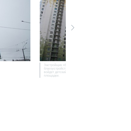
Застройщик «Балтстрой» проведет комплексное
благоустройство территории. В состав ЖК
войдет детский сад, парковка, детские
площадки.