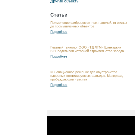
Другие объекты
Статьи
Применение фиброцементных панелей: от жилых
до промышленных объектов
Подробнее
Главный технолог ООО «ТД ЛТМ» Шинкаркин
В.Н. поделился историей строительства завода
Подробнее
Инновационное решение для обустройства
навесных вентилируемых фасадов. Материал,
пробуждающий чувства
Подробнее