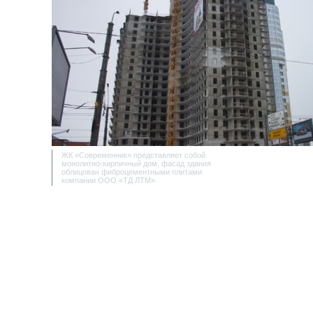
ЖК «Современник» представляет собой
монолитно-кирпичный дом, фасад здания
облицован фиброцементными плитами
компании ООО «ТД ЛТМ».