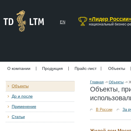
«Лидер России
EN
национальный бизнес-р
О компании
Продукция
Прайс-лист
Объекты
Главная
->
Объекты
->
Ж
Объекты
Объекты, пр
До и после
использовал
Применение
В России
За р
Статьи
Жилой дом Москва