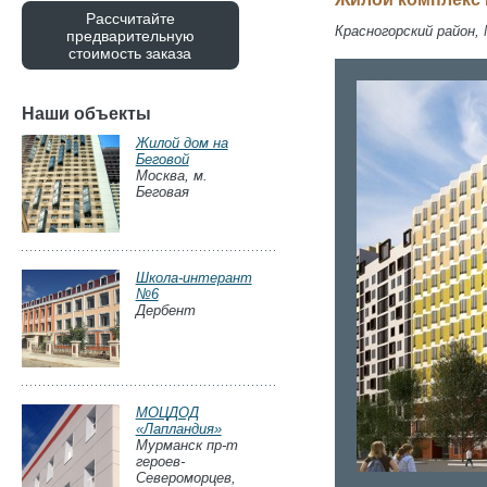
Рассчитайте
Красногорский район,
предварительную
стоимость заказа
Наши объекты
Жилой дом на
Беговой
Москва, м.
Беговая
Школа-интерант
№6
Дербент
МОЦДОД
«Лапландия»
Мурманск пр-т
героев-
Североморцев,