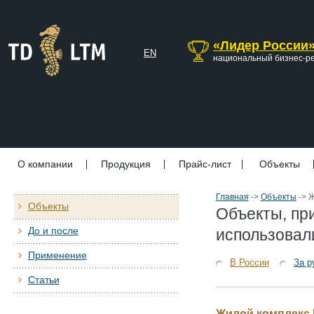
«Лидер России
EN
национальный бизнес-р
О компании
Продукция
Прайс-лист
Объекты
Главная
->
Объекты
->
Ж
Объекты
Объекты, пр
До и после
использовал
Применение
В России
За р
Статьи
Жилой комплекс 