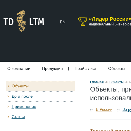
«Лидер России
EN
национальный бизнес-р
О компании
Продукция
Прайс-лист
Объекты
Главная
->
Объекты
->
Т
Объекты
Объекты, пр
До и после
использовал
Применение
В России
За р
Статьи
Торговый компле