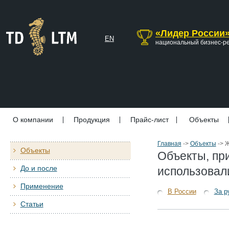
«Лидер России
EN
национальный бизнес-р
О компании
Продукция
Прайс-лист
Объекты
Главная
->
Объекты
->
Ж
Объекты
Объекты, пр
До и после
использовал
Применение
В России
За р
Статьи