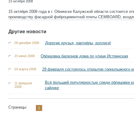
13 октября 2008
15 октября 2008 года в г. Обнинске Калужской области состоится 
производству фасадной фиброцементной плиты СEMBOARD, входящ
Другие новости
Дорогие друзья, партнёры, коллеги!
09 декабря 2008
Облицовка балконов дома по улице Истринская
23 июня 2008
29 февраля состоялось открытие горнолыжного 
03 марта 2008
Всё большей популярностью среди облицовки к
11 февраля
2008
сайдинг
Страницы:
1