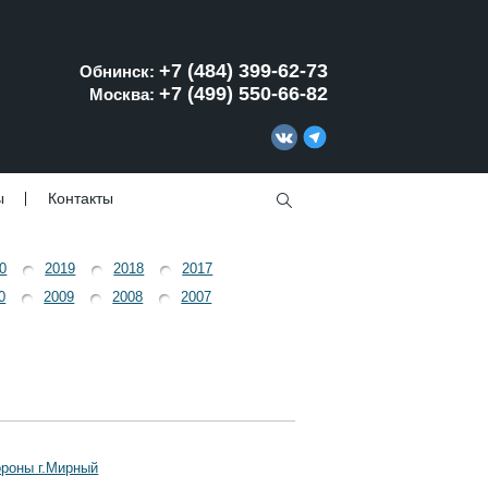
+7 (484) 399-62-73
Обнинск:
+7 (499) 550-66-82
Москва:
ы
Контакты
0
2019
2018
2017
0
2009
2008
2007
ороны г.Мирный