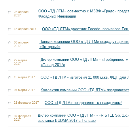
ООО «ТД ЛТМ» совместно с МЗВФ «Градо» предст
28 апреля
2017
Фасадных Инноваций
ООО «ТД ЛТМ» участник Facade Innovations For
18 апреля 2017
Панели компании ООО «ТД ЛТМ» создадут архите
03 апреля
2017
«Янтарный»
Дилер компании ООО «ТД ЛТМ» - «Трейдинвест» 
22 марта
2017
«Фасад-2017»
ООО «ТД ЛТМ» изготовил 11 000 м.кв. ФЦП для 
15 марта 2017
Коллектив компании ООО «ТД ЛТМ» поздравляет 
07 марта 2017
ООО «ТД ЛТМ» поздравляет с праздником!
21 февраля 2017
Дилер компании ООО «ТД ЛТМ» - «RISTEL Sp. z.o.
07 февраля
2017
выставке BUDMA 2017 в Польше