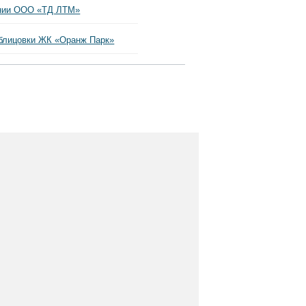
ании ООО «ТД ЛТМ»
блицовки ЖК «Оранж Парк»