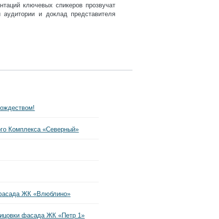
нтаций ключевых спикеров прозвучат
ы аудитории и доклад представителя
Рождеством!
го Комплекса «Северный»
фасада ЖК «Влюблино»
ицовки фасада ЖК «Петр 1»