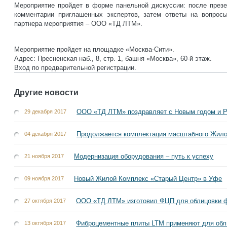
Мероприятие пройдет в форме панельной дискуссии: после презе
комментарии приглашенных экспертов, затем ответы на вопрос
партнера мероприятия – ООО «ТД ЛТМ».
Мероприятие пройдет на площадке «Москва-Сити».
Адрес: Пресненская наб., 8, стр. 1, башня «Москва», 60-й этаж.
Вход по предварительной регистрации.
Другие новости
ООО «ТД ЛТМ» поздравляет с Новым годом и 
29 декабря 2017
Продолжается комплектация масштабного Жило
04 декабря 2017
Модернизация оборудования – путь к успеху
21 ноября 2017
Новый Жилой Комплекс «Старый Центр» в Уфе
09 ноября 2017
ООО «ТД ЛТМ» изготовил ФЦП для облицовки 
27 октября 2017
Фиброцементные плиты LTM применяют для обл
13 октября 2017