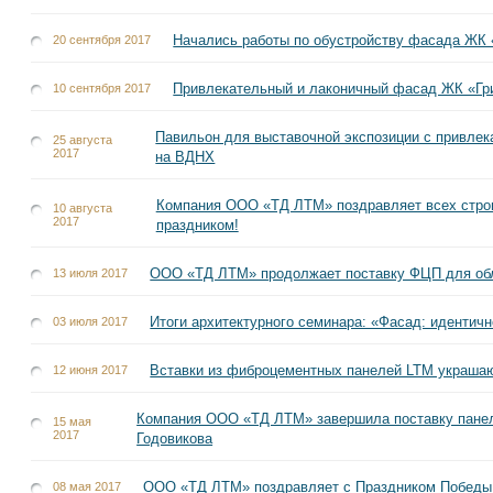
Начались работы по обустройству фасада ЖК
20 сентября 2017
Привлекательный и лаконичный фасад ЖК «Гр
10 сентября 2017
Павильон для выставочной экспозиции с привле
25 августа
2017
на ВДНХ
Компания ООО «ТД ЛТМ» поздравляет всех стро
10 августа
2017
праздником!
ООО «ТД ЛТМ» продолжает поставку ФЦП для обл
13 июля 2017
Итоги архитектурного семинара: «Фасад: идентич
03 июля 2017
Вставки из фиброцементных панелей LTM украша
12 июня 2017
Компания ООО «ТД ЛТМ» завершила поставку панел
15 мая
2017
Годовикова
ООО «ТД ЛТМ» поздравляет с Праздником Победы
08 мая 2017