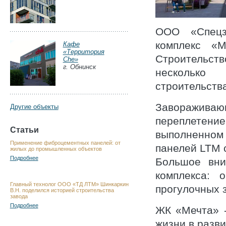
ООО «Спецз
комплекс «
Кафе
«Территория
Строительст
Che»
г. Обнинск
несколько
строительства
Заворажива
Другие объекты
переплетен
Статьи
выполненном
Применение фиброцементных панелей: от
панелей LTM 
жилых до промышленных объектов
Подробнее
Большое вни
комплекса: 
Главный технолог ООО «ТД ЛТМ» Шинкаркин
прогулочных 
В.Н. поделился историей строительства
завода
Подробнее
ЖК «Мечта» -
жизни в разв