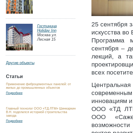
25 сентября 
Гостиница
Holiday Inn
искусства во 
Москва ул.
Программа м
Лесная 15
сентября – д
лекций, а т
Другие объекты
проектировщи
всех посетите
Статьи
Центральн
Применение фиброцементных панелей: от
жилых до промышленных объектов
современным
Подробнее
инновациям и
ООО «ТД ЛТМ
Главный технолог ООО «ТД ЛТМ» Шинкаркин
В.Н. поделился историей строительства
ООО «Сажен
завода
Подробнее
возможности