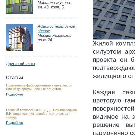
Маршала Жукова,
вл. 43, корп. 5
Административное
здание
Москва Рязанский
пр-т 24
Жилой компле
силуэтом ар
проекта он б
Другие объекты
подтверждающ
жилищного ст
Статьи
Применение фиброцементных панелей: от
жилых до промышленных объектов
Каждая сек
Подробнее
цветовую га
поверхносте
Главный технолог ООО «ТД ЛТМ» Шинкаркин
В.Н. поделился историей строительства
видимое на з
завода
Подробнее
решение вып
гармонично со