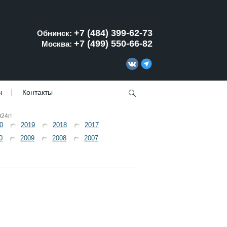
+7 (484) 399-62-73
Обнинск:
+7 (499) 550-66-82
Москва:
ы
Контакты
24г!
0
2019
2018
2017
0
2009
2008
2007