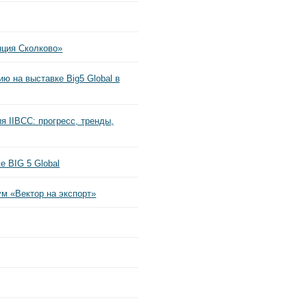
ция Сколково»
 на выставке Big5 Global в
 IIBCC: прогресс, тренды,
 BIG 5 Global
м «Вектор на экспорт»