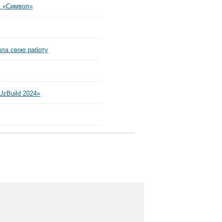
К «Символ»
ила свою работу
UzBuild 2024»