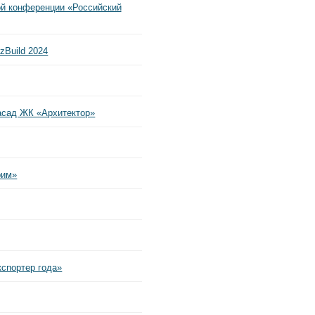
й конференции «Российский
zBuild 2024
асад ЖК «Архитектор»
рим»
спортер года»