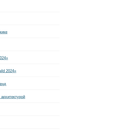
жике
2024»
ild 2024»
тенд
й архитектурой