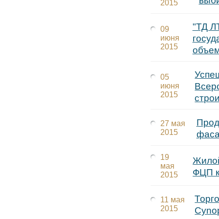
выб
2015
"ТД Л
09
госуд
июня
2015
объем
Успе
05
Всер
июня
2015
стро
Прод
27 мая
2015
фаса
19
Жилой
мая
ФЦП к
2015
Торг
11 мая
2015
Cynop