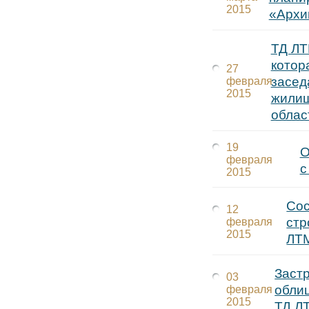
2015
«Архи
ТД ЛТ
котор
27
засед
февраля
2015
жилищ
облас
19
О
февраля
с
2015
Сос
12
стр
февраля
2015
ЛТ
Заст
03
обли
февраля
2015
ТД ЛТ