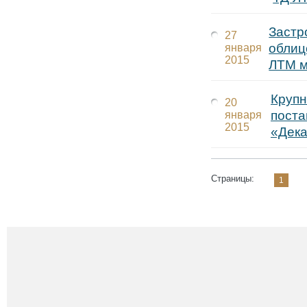
Застр
27
облиц
января
2015
ЛТМ м
Круп
20
поста
января
2015
«Дека
Страницы:
1