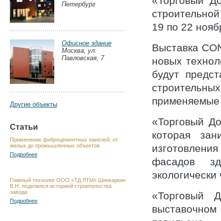
«Торговый Д
Петербург
строительной
19 по 22 ноябр
Офисное здание
Выставка CO
Москва, ул.
Павловская, 7
новых технол
будут предс
строитель
применяемые 
Другие объекты
«Торговый Д
Статьи
которая зан
Применение фиброцементных панелей: от
жилых до промышленных объектов
изготовлени
Подробнее
фасадов зда
экологически 
Главный технолог ООО «ТД ЛТМ» Шинкаркин
В.Н. поделился историей строительства
завода
«Торговый 
Подробнее
выставочном