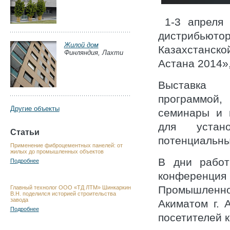
1-3 апреля 
дистрибьюто
Жилой дом
Казахстанск
Финляндия, Лахти
Астана 2014»
Выставка 
программой
Другие объекты
семинары и 
для устан
Статьи
потенциальны
Применение фиброцементных панелей: от
жилых до промышленных объектов
В дни работ
Подробнее
конференция
Промышленно
Главный технолог ООО «ТД ЛТМ» Шинкаркин
В.Н. поделился историей строительства
завода
Акиматом г. 
Подробнее
посетителей к