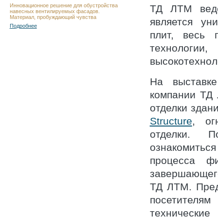
Инновационное решение для обустройства
ТД ЛТМ веде
навесных вентилируемых фасадов.
Материал, пробуждающий чувства
является ун
Подробнее
плит, весь 
технолог
высокотехнол
На выставк
компании ТД
отделки здан
Structure
, ог
отделки. П
ознакомитьс
процесса ф
завершающего
ТД ЛТМ. Пре
посетителям
технические