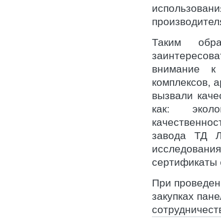
использов
производител
Таким обр
заинтересов
внимание к
комплексов, 
вызвали каче
как: экол
качественнос
завода ТД Л
исследовани
сертификаты 
При проведен
закупках пан
сотрудничест