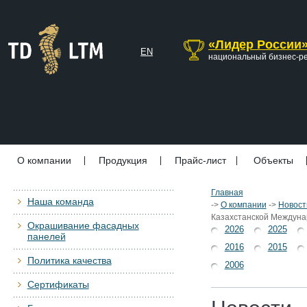
«Лидер России
EN
национальный бизнес-р
О компании
Продукция
Прайс-лист
Объекты
Главная
Наша команда
->
О компании
->
Новост
Казахстанской Междуна
Окрашивание фасадных
2026
2025
панелей
2016
2015
Политика качества
2006
Сертификаты