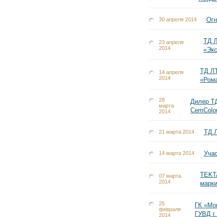
Огн
30 апреля 2014
ТД Л
23 апреля
2014
«Экс
ТД ЛТ
14 апреля
2014
«Рома
28
Дилер Т
марта
CemColou
2014
ТД Л
21 марта 2014
Уча
14 марта 2014
TEKT
07 марта
2014
марк
25
ГК «Мо
февраля
ГУВД г
2014