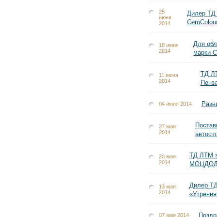
25
Дилер ТД
июня
CemColour
2014
Для обл
18 июня
2014
марки C
ТД ЛТ
11 июня
2014
Пенз
Разв
04 июня 2014
Постав
27 мая
2014
автосто
ТД ЛТМ з
20 мая
2014
МОЦДОД 
Дилер ТД
13 мая
2014
«Утрення
Поздр
07 мая 2014