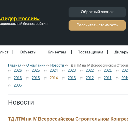
Обратный звонок
«Лидер России»
ациональный бизнес-рейтинг
Расcчитать стоимость
лист
Объекты
Клиентам
Поставщикам
Дилер
Главная
->
О компании
->
Новости
->
ТД ЛТМ на IV Всероссийском Строи
2026
2025
2024
2023
2022
2021
202
2016
2015
2014
2013
2012
2011
201
2006
Новости
ТД ЛТМ на IV Всероссийском Строительном Конгре