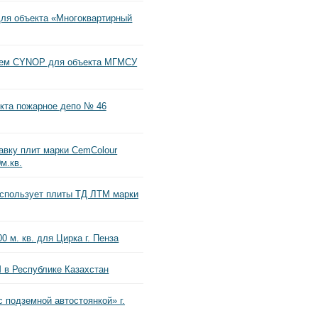
для объекта «Многоквартирный
ием CYNOP для объекта МГМСУ
кта пожарное депо № 46
вку плит марки CemColour
м.кв.
использует плиты ТД ЛТМ марки
 м. кв. для Цирка г. Пенза
 в Республике Казахстан
 подземной автостоянкой» г.