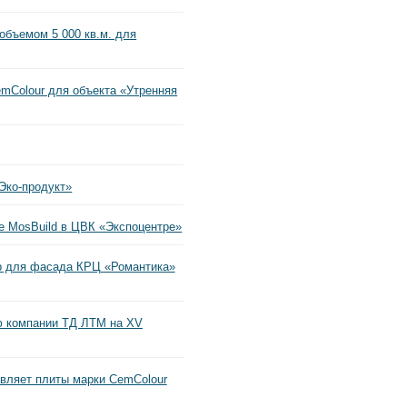
объемом 5 000 кв.м. для
mColour для объекта «Утренняя
Эко-продукт»
е MosBuild в ЦВК «Экспоцентре»
p для фасада КРЦ «Романтика»
ю компании ТД ЛТМ на XV
вляет плиты марки CemColour