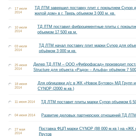
ТД ЛТМ завершил поставку плит с покрытием Cynop 
17 июля
2014
жилой дом» в г. Тверь объемом 3 000 м. кв.
ТД ЛТМ поставил фиброцементные плиты с покрыт
10 июля
2014
объемом 17 500 кв.м.
ТД ЛТМ начал поставку плит марки Cynop для объе
03 июля
2014
объёмом 3 000 м.кв.
Дилер ТД ЛТМ – ООО «Фиброфасад» производит поста
25 июня
2014
Structure для объекта «Радон – Альфа» объёмом 7 500
Для облицовки д/с в ЖК «Новое Бутово» МД Групп 
18 июня
2014
CYNOP (2000 м.кв.)
ТД ЛТМ поставит плиты марки Cynop объемом 6 500
11 июня 2014
Развитие деловых партнерских отношений ТД ЛТМ
04 июня 2014
Поставка ФЦП марки CYNOP (88 000 м.кв.) на «ЖК с
27 мая
2014
Реутов