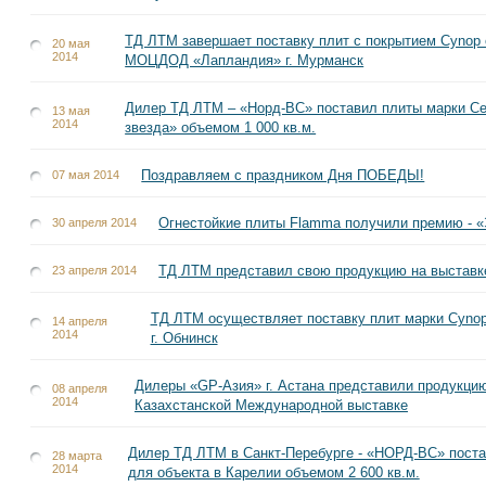
ТД ЛТМ завершает поставку плит с покрытием Cynop 
20 мая
2014
МОЦДОД «Лапландия» г. Мурманск
Дилер ТД ЛТМ – «Норд-ВС» поставил плиты марки Ce
13 мая
2014
звезда» объемом 1 000 кв.м.
Поздравляем с праздником Дня ПОБЕДЫ!
07 мая 2014
Огнестойкие плиты Flamma получили премию - «
30 апреля 2014
ТД ЛТМ представил свою продукцию на выставк
23 апреля 2014
ТД ЛТМ осуществляет поставку плит марки Cyno
14 апреля
2014
г. Обнинск
Дилеры «GP-Азия» г. Астана представили продукци
08 апреля
2014
Казахстанской Международной выставке
Дилер ТД ЛТМ в Санкт-Перебурге - «НОРД-ВС» поста
28 марта
2014
для объекта в Карелии объемом 2 600 кв.м.