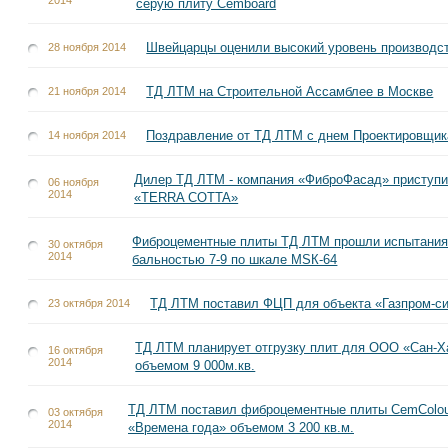
серую плиту Cemboard
Швейцарцы оценили высокий уровень производс
28 ноября 2014
ТД ЛТМ на Строительной Ассамблее в Москве
21 ноября 2014
Поздравление от ТД ЛТМ с днем Проектировщик
14 ноября 2014
Дилер ТД ЛТМ - компания «ФиброФасад» приступи
06 ноября
2014
«TERRA COTTA»
Фиброцементные плиты ТД ЛТМ прошли испытания 
30 октября
2014
бальностью 7-9 по шкале МSК-64
ТД ЛТМ поставил ФЦП для объекта «Газпром-сит
23 октября 2014
ТД ЛТМ планирует отгрузку плит для ООО «Сан-Х
16 октября
2014
объемом 9 000м.кв.
ТД ЛТМ поставил фиброцементные плиты CemColour
03 октября
2014
«Времена года» объемом 3 200 кв.м.