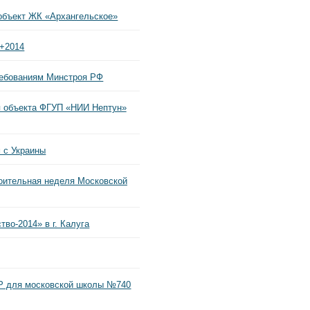
объект ЖК «Архангельское»
a+2014
ребованиям Минстроя РФ
 объекта ФГУП «НИИ Нептун»
 с Украины
оительная неделя Московской
во-2014» в г. Калуга
P для московской школы №740