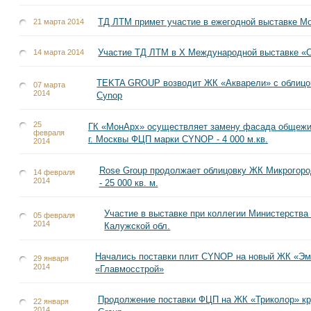
ТД ЛТМ примет участие в ежегодной выставке Mo
21 марта 2014
Участие ТД ЛТМ в Х Международной выставке
14 марта 2014
TEKTA GROUP возводит ЖК «Акварели» с облицо
07 марта
2014
Cynop
25
ГК «МонАрх» осуществляет замену фасада общежи
февраля
г. Москвы ФЦП марки CYNOP - 4 000 м.кв.
2014
Rose Group продолжает облицовку ЖК Микрого
14 февраля
2014
- 25 000 кв. м.
Участие в выставке при коллегии Министерства
05 февраля
2014
Калужской обл.
Начались поставки плит CYNOP на новый ЖК «Э
29 января
2014
«Главмосстрой»
Продолжение поставки ФЦП на ЖК «Триколор» кру
22 января
2014