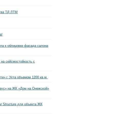
тва ТД ЛТМ
а!
ла к облицовке фасада салона
на сейсмостойкость с
и» г. Ухта объемом 1200 кв.м.
аус» на ЖК «Дом на Онежской»
 Structure для объекта ЖК