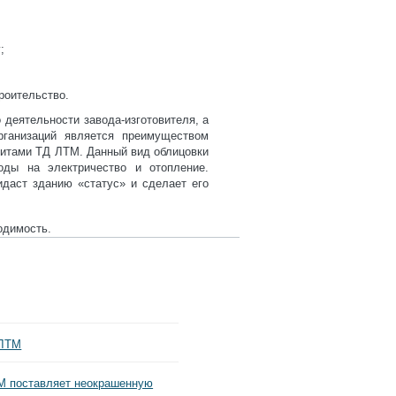
;
роительство.
деятельности завода-изготовителя, а
рганизаций является преимуществом
итами ТД ЛТМ. Данный вид облицовки
оды на электричество и отопление.
идаст зданию «статус» и сделает его
одимость.
 ЛТМ
М поставляет неокрашенную