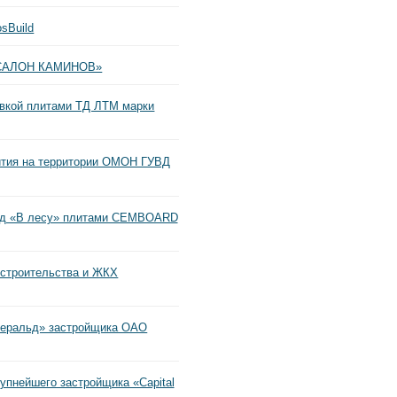
sBuild
 «САЛОН КАМИНОВ»
вкой плитами ТД ЛТМ марки
тия на территории ОМОН ГУВД
род «В лесу» плитами CEMBOARD
 строительства и ЖКХ
меральд» застройщика ОАО
пнейшего застройщика «Capital