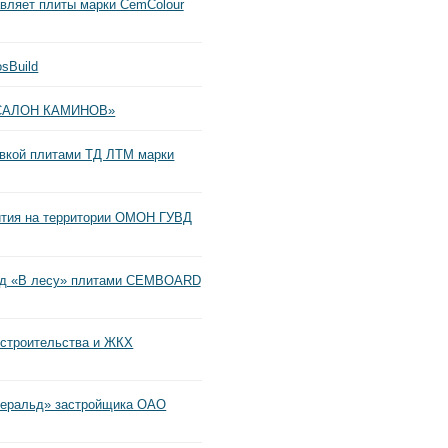
вляет плиты марки CemColour
sBuild
 «САЛОН КАМИНОВ»
вкой плитами ТД ЛТМ марки
тия на территории ОМОН ГУВД
род «В лесу» плитами CEMBOARD
 строительства и ЖКХ
меральд» застройщика ОАО