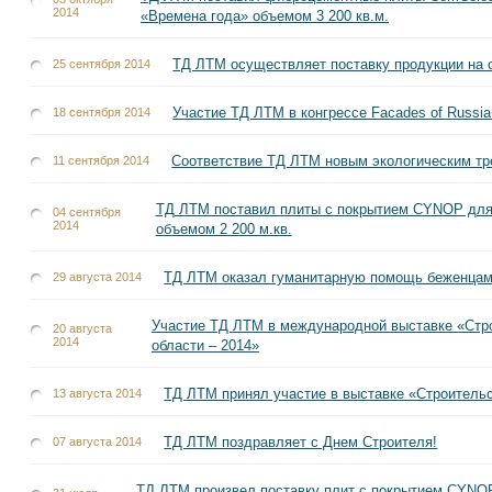
2014
«Времена года» объемом 3 200 кв.м.
ТД ЛТМ осуществляет поставку продукции на 
25 сентября 2014
Участие ТД ЛТМ в конгрессе Facades of Russi
18 сентября 2014
Соответствие ТД ЛТМ новым экологическим т
11 сентября 2014
ТД ЛТМ поставил плиты с покрытием CYNOP для
04 сентября
2014
объемом 2 200 м.кв.
ТД ЛТМ оказал гуманитарную помощь беженцам
29 августа 2014
Участие ТД ЛТМ в международной выставке «Стр
20 августа
2014
области – 2014»
ТД ЛТМ принял участие в выставке «Строительст
13 августа 2014
ТД ЛТМ поздравляет с Днем Строителя!
07 августа 2014
ТД ЛТМ произвел поставку плит с покрытием CYNO