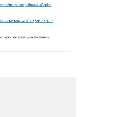
пнейшего застройщика «Capital
у ЖК «Ньютон» ФЦП марок CYNOP
н парк» застройщика Компании