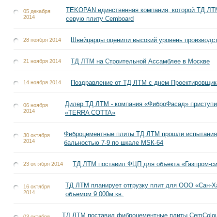
TEKOPAN единственная компания, которой ТД ЛТ
05 декабря
2014
серую плиту Cemboard
Швейцарцы оценили высокий уровень производс
28 ноября 2014
ТД ЛТМ на Строительной Ассамблее в Москве
21 ноября 2014
Поздравление от ТД ЛТМ с днем Проектировщик
14 ноября 2014
Дилер ТД ЛТМ - компания «ФиброФасад» приступи
06 ноября
2014
«TERRA COTTA»
Фиброцементные плиты ТД ЛТМ прошли испытания 
30 октября
2014
бальностью 7-9 по шкале МSК-64
ТД ЛТМ поставил ФЦП для объекта «Газпром-сит
23 октября 2014
ТД ЛТМ планирует отгрузку плит для ООО «Сан-Х
16 октября
2014
объемом 9 000м.кв.
ТД ЛТМ поставил фиброцементные плиты CemColour
03 октября