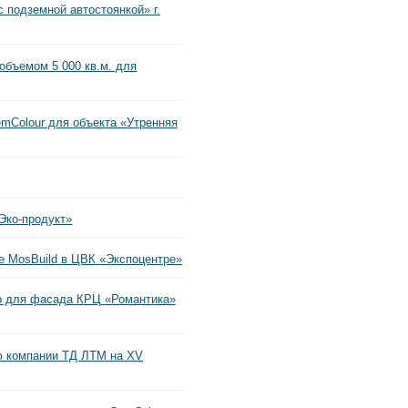
 подземной автостоянкой» г.
объемом 5 000 кв.м. для
mColour для объекта «Утренняя
Эко-продукт»
е MosBuild в ЦВК «Экспоцентре»
p для фасада КРЦ «Романтика»
ю компании ТД ЛТМ на XV