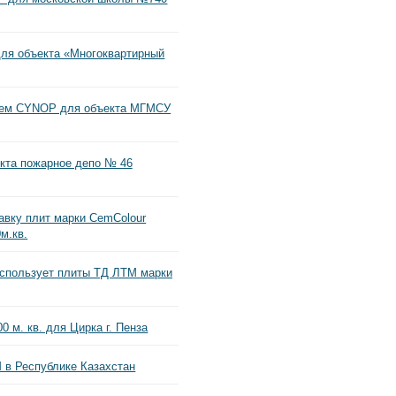
для объекта «Многоквартирный
ием CYNOP для объекта МГМСУ
кта пожарное депо № 46
вку плит марки CemColour
м.кв.
использует плиты ТД ЛТМ марки
 м. кв. для Цирка г. Пенза
 в Республике Казахстан