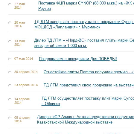
Поставка ФЦП марки CYNOP (88 000 м.кв.) на «ЖК с
27 мая
2014
Реутов
ТД ЛТМ завершает поставку плит с покрытием Cynop 
20 мая
2014
МОЦДОД «Лапландия» г. Мурманск
Дилер ТД ЛТМ – «Норд-ВС» поставил плиты марки Ce
13 мая
2014
звезда» объемом 1 000 кв.м.
Поздравляем с праздником Дня ПОБЕДЫ!
07 мая 2014
Огнестойкие плиты Flamma получили премию - «
30 апреля 2014
ТД ЛТМ представил свою продукцию на выставк
23 апреля 2014
ТД ЛТМ осуществляет поставку плит марки Cyno
14 апреля
2014
г. Обнинск
Дилеры «GP-Азия» г. Астана представили продукци
08 апреля
2014
Казахстанской Международной выставке