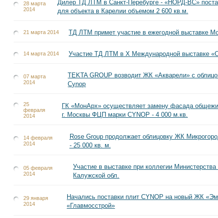
Дилер ТД ЛТМ в Санкт-Перебурге - «НОРД-ВС» поста
28 марта
2014
для объекта в Карелии объемом 2 600 кв.м.
ТД ЛТМ примет участие в ежегодной выставке Mo
21 марта 2014
Участие ТД ЛТМ в Х Международной выставке
14 марта 2014
TEKTA GROUP возводит ЖК «Акварели» с облицо
07 марта
2014
Cynop
25
ГК «МонАрх» осуществляет замену фасада общежи
февраля
г. Москвы ФЦП марки CYNOP - 4 000 м.кв.
2014
Rose Group продолжает облицовку ЖК Микрого
14 февраля
2014
- 25 000 кв. м.
Участие в выставке при коллегии Министерства
05 февраля
2014
Калужской обл.
Начались поставки плит CYNOP на новый ЖК «Э
29 января
2014
«Главмосстрой»