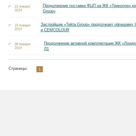
Продолжение поставки ФЦП на ЖК «Триколор» кру
22 января
2014
Group»
Застройщик «Tekta Group» продолжает облицовк
15 января
2014
и CEMCOLOUR
Продолжение активной комплектации ЖК «Лондо
08 января
2014
Л1
Страницы:
1