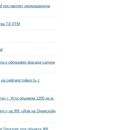
М поставляет неокрашенную
тва ТД ЛТМ
а!
ла к облицовке фасада салона
на сейсмостойкость с
и» г. Ухта объемом 1200 кв.м.
аус» на ЖК «Дом на Онежской»
 Structure для объекта ЖК