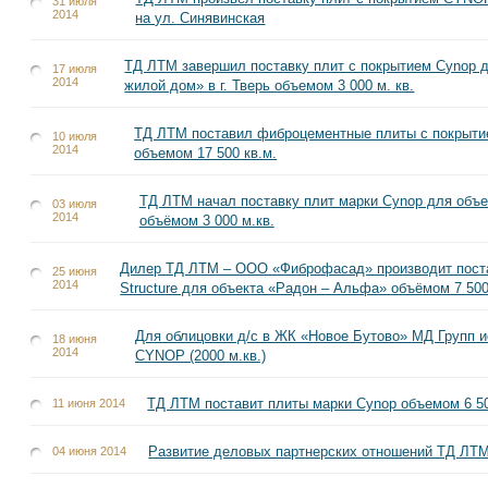
31 июля
2014
на ул. Синявинская
ТД ЛТМ завершил поставку плит с покрытием Cynop 
17 июля
2014
жилой дом» в г. Тверь объемом 3 000 м. кв.
ТД ЛТМ поставил фиброцементные плиты с покрыт
10 июля
2014
объемом 17 500 кв.м.
ТД ЛТМ начал поставку плит марки Cynop для объе
03 июля
2014
объёмом 3 000 м.кв.
Дилер ТД ЛТМ – ООО «Фиброфасад» производит поста
25 июня
2014
Structure для объекта «Радон – Альфа» объёмом 7 500
Для облицовки д/с в ЖК «Новое Бутово» МД Групп 
18 июня
2014
CYNOP (2000 м.кв.)
ТД ЛТМ поставит плиты марки Cynop объемом 6 500
11 июня 2014
Развитие деловых партнерских отношений ТД ЛТМ
04 июня 2014