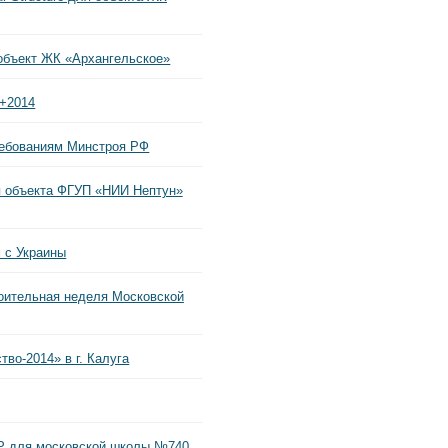
объект ЖК «Архангельское»
a+2014
ребованиям Минстроя РФ
 объекта ФГУП «НИИ Нептун»
 с Украины
оительная неделя Московской
во-2014» в г. Калуга
P для московской школы №740